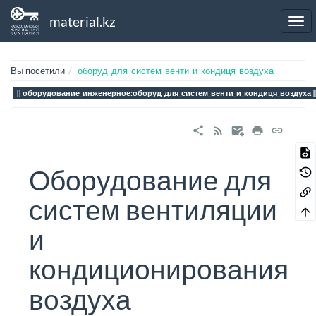
material.kz
Вы посетили
оборуд_для_систем_венти_и_кондиця_воздуха
оборудование_инженерное:оборуд_для_систем_венти_и_кондиця_воздуха
Оборудование для
систем вентиляции
и
кондиционирования
воздуха