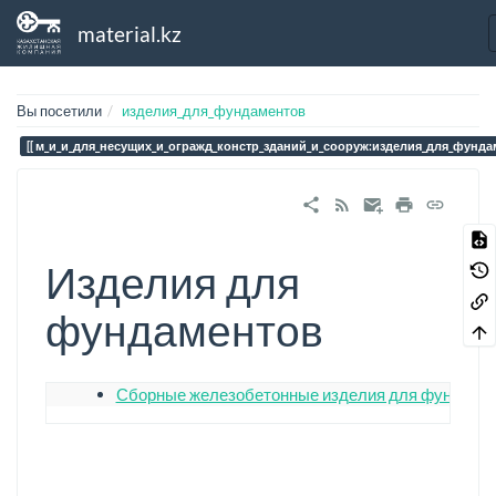
material.kz
Вы посетили
изделия_для_фундаментов
м_и_и_для_несущих_и_огражд_констр_зданий_и_сооруж:изделия_для_фунд
Изделия для
фундаментов
Сборные железобетонные изделия для фундаме