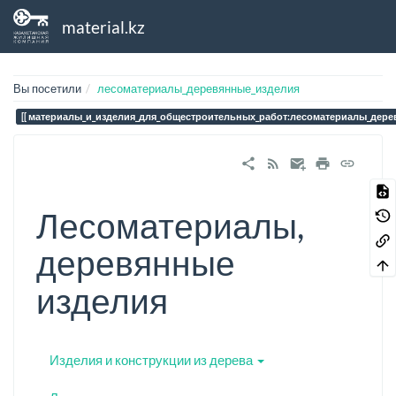
material.kz
Вы посетили
лесоматериалы_деревянные_изделия
материалы_и_изделия_для_общестроительных_работ:лесоматериалы_дере
Лесоматериалы,
деревянные
изделия
Изделия и конструкции из дерева