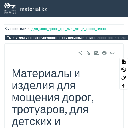
material.kz
Вы посетили
для_мощ_дорог_тро_для_дет_и_спорт_площ
м_и_и_для_инфраструктурного_строительства:для_мощ_дорог_тро_для_дет
Материалы и
изделия для
мощения дорог,
тротуаров, для
детских и