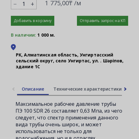
1 775,00₸ /м
+
Добавить в корзину
Отправить запрос на КП
В наличии:
1 000 м.
РК, Алматинская область, Унгиртасский
сельский округ, село Унгиртас, ул. Қ. Шәріпов,
здание 1С
Описание
Технические характеристики
Ли
Максимальное рабочее давление трубы
ПЭ 100 SDR 26 составляет 0,63 Мпа, из чего
следует, что спектр применения данного
вида трубы очень широк, и может
использоваться не только для
водоснабжения, но и в отраслях