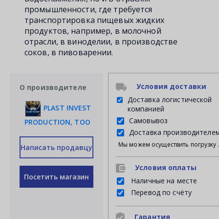
промышленности, где требуется
транспортировка пищевых жидких
продуктов, например, в молочной
отрасли, в виноделии, в производстве
соков, в пивоварении.
Условия доставки
О производителе
Доставка логистической
PLAST INVEST
компанией
Самовывоз
PRODUCTION, ТОО
Доставка производителе
Мы можем осуществить погрузку продукции своими силами на Ваш личный транспорт либ
Написать продавцу
Условия оплаты
Посетить магазин
Наличные на месте
Перевод по счёту
Гарантия