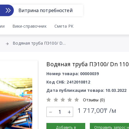
Витрина потребностей
ии
Вики-справочник
Смета РК
Водяная труба ПЭ100/ Dn 110
Водяная труба ПЭ100/ Dn 110
Номер товара: 00000039
Код СНБ: 2412010812
Дата публикации товара: 10.03.2022
Отзывы (0)
1 717,00₸ /м
+
Добавить в
Отправить запрос 