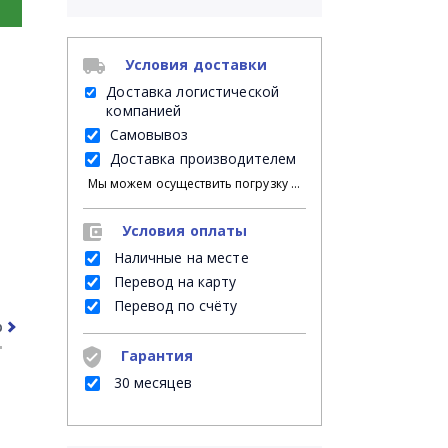
Условия доставки
Доставка логистической
компанией
Самовывоз
Доставка производителем
Мы можем осуществить погрузку продукции своими силами на Ваш личный транспорт либо на автомашину нанятой Вами транспортной компании; либо мы можем оказать услугу платной доставки на указанное Вами место доставки, при этом, разгрузку с автомашины в месте доставки осуществляет указанный Вами грузополучатель.
Условия оплаты
Наличные на месте
Перевод на карту
Перевод по счёту
рочее
Часто задаваемые вопросы
Гарантия
30 месяцев