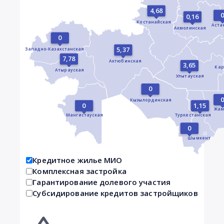
4,68
0,16
Костанайская
Аста
Акмолинская
0
5,37
Западно-Казахстанская
7,78
Актюбинская
3,65
Кар
Атырауская
Улытауская
0
Кызылординская
0
1,15
Жам
Мангистауская
Туркестанская
0
Шымкент
Кредитное жилье МИО
Комплексная застройка
Гарантирование долевого участия
Субсидирование кредитов застройщиков