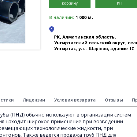
корзину
КП
В наличии:
1 000 м.
РК, Алматинская область,
Унгиртасский сельский округ, сел
Унгиртас, ул. Қ. Шәріпов, здание 1С
истики
Лицензии
Условия возврата
Отзывы
П
бы (ПНД) обычно используют в организации систем
ия находит широкое применение при возведении
еремещающих технологические жидкости, при
понтонов. Также ведется продажа труб ПНД для