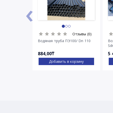
‹
Отзывы (0)
Водяная труба ПЭ100/ Dn 110
Во
Sdr
884,00₸
5 
Добавить в корзину