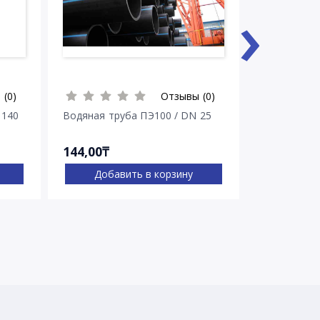
›
 (0)
Отзывы (0)
 140
Водяная труба ПЭ100 / DN 25
Водяная тр
144,00₸
263,00₸
Добавить в корзину
Доба