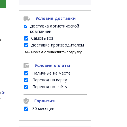
Условия доставки
Доставка логистической
компанией
Самовывоз
о
Доставка производителем
Мы можем осуществить погрузку продукции своими силами на Ваш личный транспорт либо на автомашину нанятой Вами транспортной компании; либо мы можем оказать услугу платной доставки на указанное Вами место доставки, при этом, разгрузку с автомашины в месте доставки осуществляет указанный Вами грузополучатель.
Условия оплаты
Наличные на месте
Перевод на карту
Перевод по счёту
рочее
Часто задаваемые вопросы
Гарантия
30 месяцев