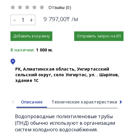
Отзывы (0)
9 797,00₸ /м
+
Добавить в корзину
Отправить запрос на КП
В наличии:
1 000 м.
РК, Алматинская область, Унгиртасский
сельский округ, село Унгиртас, ул. Қ. Шәріпов,
здание 1С
Описание
Технические характеристики
Ли
Водопроводные полиэтиленовые трубы
(ПНД) обычно используют в организации
систем холодного водоснабжения.