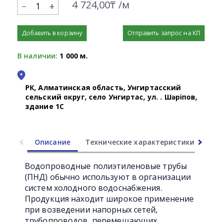
4 724,00₸ /м
+
Добавить в корзину
Отправить запрос на КП
В наличии:
1 000 м.
РК, Алматинская область, Унгиртасский
сельский округ, село Унгиртас, ул. Қ. Шәріпов,
здание 1С
Описание
Технические характеристики
Ли
Водопроводные полиэтиленовые трубы
(ПНД) обычно используют в организации
систем холодного водоснабжения.
Продукция находит широкое применение
при возведении напорных сетей,
трубопроводов, перемещающих