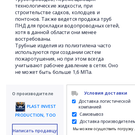
технологические жидкости, при
строительстве садков, колодцев и
понтонов. Также ведется продажа труб
ПНД для прокладки водопроводных сетей,
хотя в данной области они менее
востребованы.
Трубные изделия из полиэтилена часто
используются при создании систем
пожаротушения, но при этом всегда
учитывают рабочее давление в сетях. Оно
не может быть больше 1,6 МПа.
Условия доставки
О производителе
Доставка логистической
PLAST INVEST
компанией
Самовывоз
PRODUCTION, ТОО
Доставка производителе
Мы можем осуществить погрузку продукции своими силами на Ваш личный транспорт либ
Написать продавцу