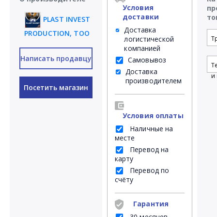
Условия
пр
доставки
то
PLAST INVEST
Доставка
PRODUCTION, ТОО
логистической
Т
компанией
Написать продавцу
Самовывоз
Т
Доставка
и 
производителем
Посетить магазин
Условия оплаты
Наличные на
месте
Перевод на
карту
Перевод по
счёту
Гарантия
30 месяцев