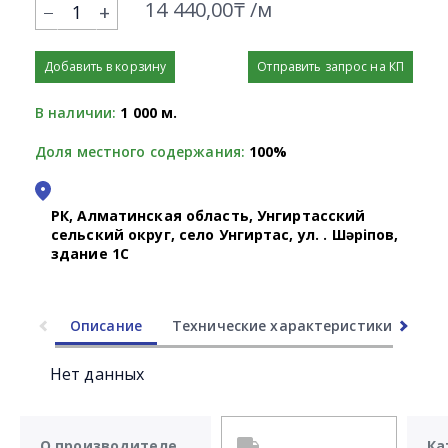
14 440,00₸ /м
+
Добавить в корзину
Отправить запрос на КП
В наличии:
1 000 м.
Доля местного содержания:
100%
РК, Алматинская область, Унгиртасский
сельский округ, село Унгиртас, ул. Қ. Шәріпов,
здание 1С
Описание
Технические характеристики
Ли
Нет данных
О производителе
Ка