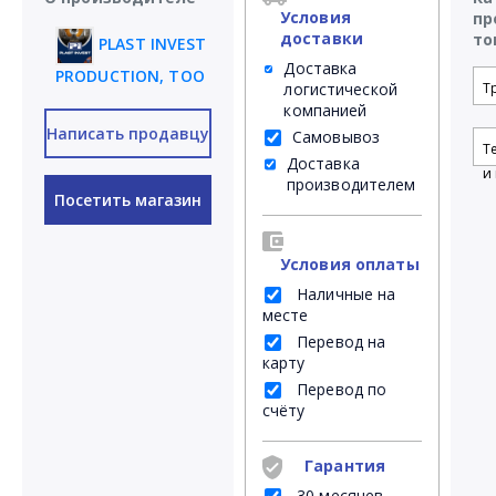
Условия
пр
доставки
то
PLAST INVEST
Доставка
PRODUCTION, ТОО
логистической
Т
компанией
Написать продавцу
Самовывоз
Т
Доставка
и 
производителем
Посетить магазин
Условия оплаты
Наличные на
месте
Перевод на
карту
Перевод по
счёту
Гарантия
30 месяцев