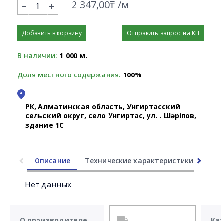
2 347,00₸ /м
+
Добавить в корзину
Отправить запрос на КП
В наличии:
1 000 м.
Доля местного содержания:
100%
РК, Алматинская область, Унгиртасский
сельский округ, село Унгиртас, ул. Қ. Шәріпов,
здание 1С
Описание
Технические характеристики
Ли
Нет данных
О производителе
Ка