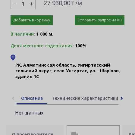
27 930,00₸ /м
+
Добавить в корзину
Отправить запрос на КП
В наличии:
1 000 м.
Доля местного содержания:
100%
РК, Алматинская область, Унгиртасский
сельский округ, село Унгиртас, ул. Қ. Шәріпов,
здание 1С
Описание
Технические характеристики
Ли
Нет данных
О производителе
Ка