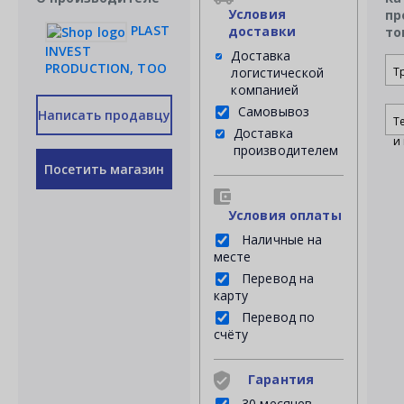
Условия
пр
PLAST
доставки
то
INVEST
Доставка
PRODUCTION, ТОО
логистической
Т
компанией
Самовывоз
Написать продавцу
Т
Доставка
и 
производителем
Посетить магазин
Условия оплаты
Наличные на
месте
Перевод на
карту
Перевод по
счёту
Гарантия
30 месяцев