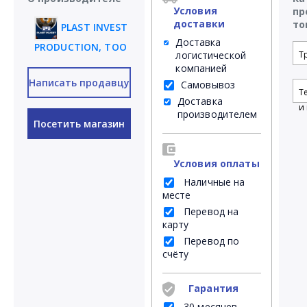
Условия
пр
доставки
то
PLAST INVEST
Доставка
PRODUCTION, ТОО
логистической
Т
компанией
Написать продавцу
Самовывоз
Т
Доставка
и 
производителем
Посетить магазин
Условия оплаты
Наличные на
месте
Перевод на
карту
Перевод по
счёту
Гарантия
30 месяцев