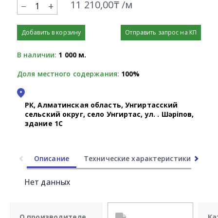
11 210,00₸ /м
+
Добавить в корзину
Отправить запрос на КП
В наличии:
1 000 м.
Доля местного содержания:
100%
РК, Алматинская область, Унгиртасский
сельский округ, село Унгиртас, ул. Қ. Шәріпов,
здание 1С
Описание
Технические характеристики
Ли
Нет данных
О производителе
Ка