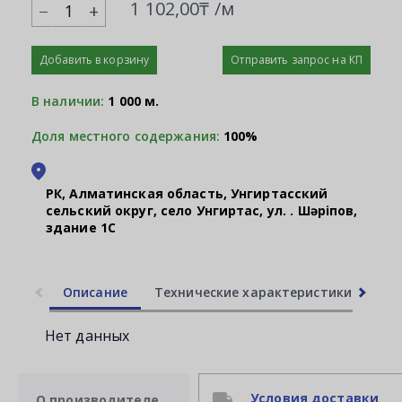
1 102,00₸ /м
+
Добавить в корзину
Отправить запрос на КП
В наличии:
1 000 м.
Доля местного содержания:
100%
РК, Алматинская область, Унгиртасский
сельский округ, село Унгиртас, ул. Қ. Шәріпов,
здание 1С
Описание
Технические характеристики
Ли
Нет данных
Условия доставки
О производителе