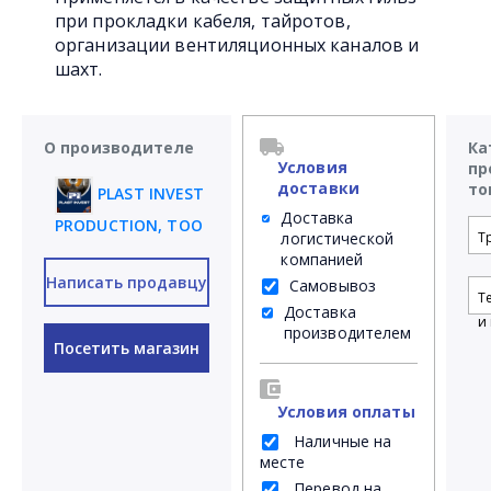
при прокладки кабеля, тайротов,
организации вентиляционных каналов и
шахт.
О производителе
Ка
Условия
пр
доставки
то
PLAST INVEST
Доставка
PRODUCTION, ТОО
логистической
Т
компанией
Написать продавцу
Самовывоз
Т
Доставка
и 
производителем
Посетить магазин
Условия оплаты
Наличные на
месте
Перевод на