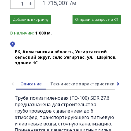
1 715,00₸ /м
+
Добавить в корзину
Отправить запрос на КП
В наличии:
1 000 м.
РК, Алматинская область, Унгиртасский
сельский округ, село Унгиртас, ул. Қ. Шәріпов,
здание 1С
Описание
Технические характеристики
Ли
Труба полиэтиленовая (ПЭ-100) SDR 27.6
предназначена для строительства
трубопроводов с давлением до 6
атмосфер, транспортирующего питьевую
и ливневые воды, сточную канализацию.
Применяется в качестве защитных гильз