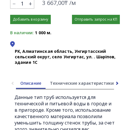
3 667,00₸ /м
+
Добавить в корзину
Отправить запрос на КП
В наличии:
1 000 м.
РК, Алматинская область, Унгиртасский
сельский округ, село Унгиртас, ул. Қ. Шәріпов,
здание 1С
Описание
Технические характеристики
Ли
Данные тип труб используется для
технической и питьевой воды в городе и
в пригороде. Кроме того, использование
качественного материала позволили
уменьшить толщину стенок трубы, за счет
этого значительно снизился вес.