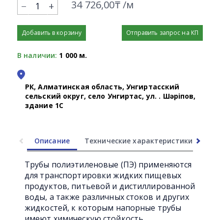
34 726,00₸ /м
+
Добавить в корзину
Отправить запрос на КП
В наличии:
1 000 м.
РК, Алматинская область, Унгиртасский
сельский округ, село Унгиртас, ул. Қ. Шәріпов,
здание 1С
Описание
Технические характеристики
Ли
Трубы полиэтиленовые (ПЭ) применяются
для транспортировки жидких пищевых
продуктов, питьевой и дистиллированной
воды, а также различных стоков и других
жидкостей, к которым напорные трубы
имеют химическую стойкость.