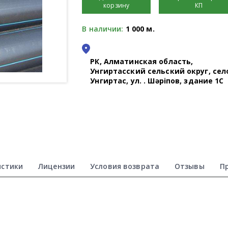
корзину
КП
В наличии:
1 000 м.
РК, Алматинская область,
Унгиртасский сельский округ, сел
Унгиртас, ул. Қ. Шәріпов, здание 1С
истики
Лицензии
Условия возврата
Отзывы
П