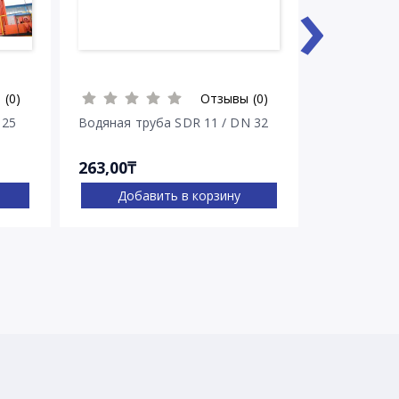
›
 (0)
Отзывы (0)
 25
Водяная труба SDR 11 / DN 32
263,00₸
269,00₸
Добавить в корзину
Доба