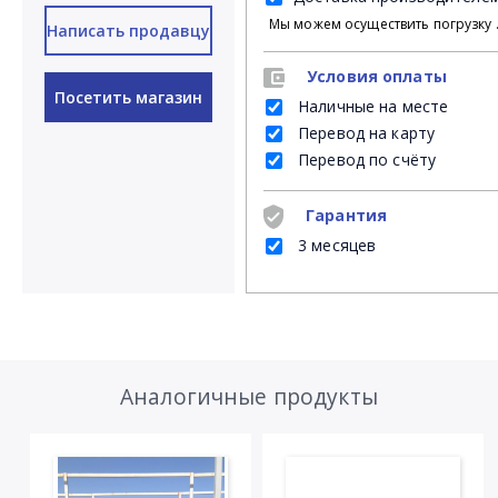
Мы можем осуществить погрузку продукции своими силами на Ваш личный транспорт либ
Написать продавцу
Условия оплаты
Посетить магазин
Наличные на месте
Перевод на карту
Перевод по счёту
Гарантия
3 месяцев
Аналогичные продукты