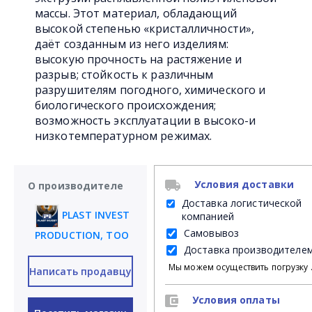
массы. Этот материал, обладающий
высокой степенью «кристалличности»,
даёт созданным из него изделиям:
высокую прочность на растяжение и
разрыв; стойкость к различным
разрушителям погодного, химического и
биологического происхождения;
возможность эксплуатации в высоко-и
низкотемпературном режимах.
Условия доставки
О производителе
Доставка логистической
PLAST INVEST
компанией
Самовывоз
PRODUCTION, ТОО
Доставка производителе
Мы можем осуществить погрузку продукции своими силами на Ваш личный транспорт либ
Написать продавцу
Условия оплаты