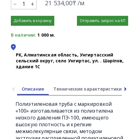
21 534,00₸ /м
+
Добавить в корзину
Отправить запрос на КП
В наличии:
1 000 м.
РК, Алматинская область, Унгиртасский
сельский округ, село Унгиртас, ул. Қ. Шәріпов,
здание 1С
Описание
Технические характеристики
Ли
Полиэтиленовая труба с маркировкой
«100» изготавливается из полиэтилена
низкого давления ПЭ-100, имеющего
высокую плотность и крепкие
межмолекулярные связи, методом
экструзии расплавленной полиэтиленовой