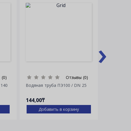
›
 (0)
Отзывы (0)
 140
Водяная труба ПЭ100 / DN 25
Водяная тр
144,00₸
263,00₸
Добавить в корзину
Доба