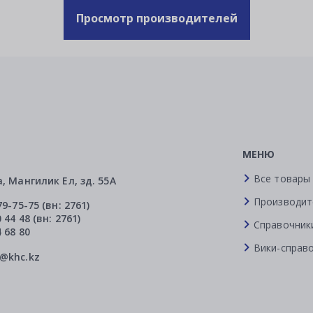
Просмотр производителей
МЕНЮ
Все товары
а, Мангилик Ел, зд. 55А
Производит
79-75-75 (вн: 2761)
 44 48 (вн: 2761)
Справочник
4 68 80
Вики-справ
l@khc.kz