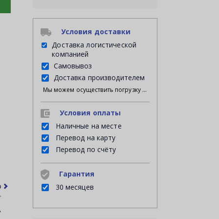
Условия доставки
Доставка логистической
компанией
Самовывоз
Доставка производителем
Мы можем осуществить погрузку продукции своими силами на Ваш личный транспорт либо на автомашину нанятой Вами транспортной компании; либо мы можем оказать услугу платной доставки на указанное Вами место доставки, при этом, разгрузку с автомашины в месте доставки осуществляет указанный Вами грузополучатель.
Условия оплаты
Наличные на месте
Перевод на карту
Перевод по счёту
Гарантия
рочее
Часто задаваемые вопросы
30 месяцев
в