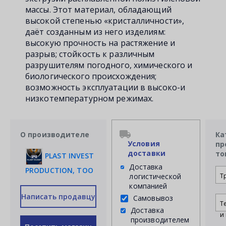
массы. Этот материал, обладающий
высокой степенью «кристалличности»,
даёт созданным из него изделиям:
высокую прочность на растяжение и
разрыв; стойкость к различным
разрушителям погодного, химического и
биологического происхождения;
возможность эксплуатации в высоко-и
низкотемпературном режимах.
О производителе
Ка
Условия
пр
доставки
то
PLAST INVEST
Доставка
PRODUCTION, ТОО
логистической
Т
компанией
Написать продавцу
Самовывоз
Т
Доставка
и 
производителем