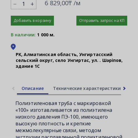
6 829,00₸ /м
+
Добавить в корзину
Отправить запрос на КП
В наличии:
1 000 м.
РК, Алматинская область, Унгиртасский
сельский округ, село Унгиртас, ул. Қ. Шәріпов,
здание 1С
Описание
Технические характеристики
Ли
Полиэтиленовая труба с маркировкой
«100» изготавливается из полиэтилена
низкого давления ПЭ-100, имеющего
высокую плотность и крепкие
межмолекулярные связи, методом
экструзии расплавленной полиэтиленовой