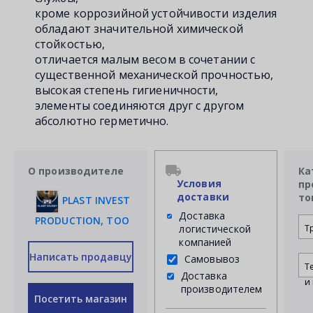
кроме коррозийной устойчивости изделия
обладают значительной химической
стойкостью,
отличается малым весом в сочетании с
существенной механической прочностью,
высокая степень гигиеничности,
элементы соединяются друг с другом
абсолютно герметично.
О производителе
Ка
Условия
пр
доставки
то
PLAST INVEST
Доставка
PRODUCTION, ТОО
логистической
Т
компанией
Написать продавцу
Самовывоз
Т
Доставка
и 
производителем
Посетить магазин