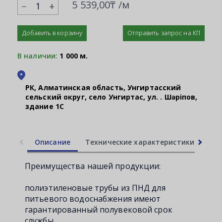
5 539,00₸ /м
+
Добавить в корзину
Отправить запрос на КП
В наличии:
1 000 м.
РК, Алматинская область, Унгиртасский
сельский округ, село Унгиртас, ул. Қ. Шәріпов,
здание 1С
Описание
Технические характеристики
Ли
Преимущества нашей продукции:
полиэтиленовые трубы из ПНД для
питьевого водоснабжения имеют
гарантированный полувековой срок
службы,