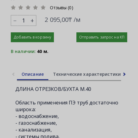
Отзывы (0)
2 095,00₸ /м
+
Добавить в корзину
Отправить запрос на КП
В наличии:
40 м.
Описание
Технические характеристики
Ли
ДЛИНА ОТРЕЗКОВ/БУХТА М.40
Область применения ПЭ труб достаточно
широка:
- водоснабжение,
- газоснабжение,
- канализация,
- системы полива,