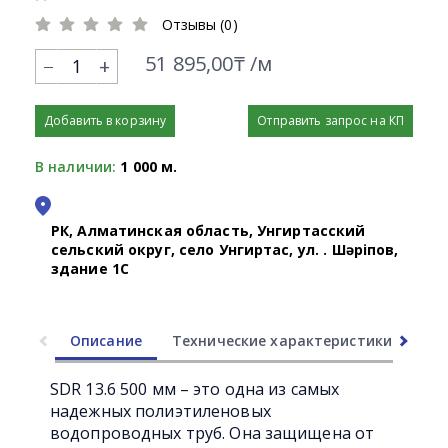
Отзывы (0)
51 895,00₸ /м
+
Добавить в корзину
Отправить запрос на КП
В наличии:
1 000 м.
РК, Алматинская область, Унгиртасский
сельский округ, село Унгиртас, ул. Қ. Шәріпов,
здание 1С
Описание
Технические характеристики
Ли
SDR 13.6 500 мм – это одна из самых
надежных полиэтиленовых
водопроводных труб. Она защищена от