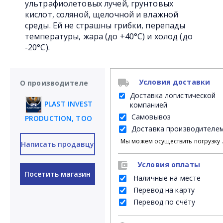
ультрафиолетовых лучей, грунтовых
кислот, соляной, щелочной и влажной
среды. Ей не страшны грибки, перепады
температуры, жара (до +40°C) и холод (до
-20°C).
Условия доставки
О производителе
Доставка логистической
PLAST INVEST
компанией
Самовывоз
PRODUCTION, ТОО
Доставка производителе
Мы можем осуществить погрузку продукции своими силами на Ваш личный транспорт либ
Написать продавцу
Условия оплаты
Посетить магазин
Наличные на месте
Перевод на карту
Перевод по счёту