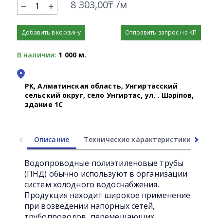
8 303,00₸ /м
+
Добавить в корзину
Отправить запрос на КП
В наличии:
1 000 м.
РК, Алматинская область, Унгиртасский
сельский округ, село Унгиртас, ул. Қ. Шәріпов,
здание 1С
Описание
Технические характеристики
Ли
Водопроводные полиэтиленовые трубы
(ПНД) обычно используют в организации
систем холодного водоснабжения.
Продукция находит широкое применение
при возведении напорных сетей,
трубопроводов, перемещающих