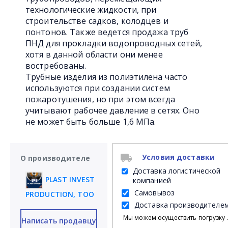
технологические жидкости, при
строительстве садков, колодцев и
понтонов. Также ведется продажа труб
ПНД для прокладки водопроводных сетей,
хотя в данной области они менее
востребованы.
Трубные изделия из полиэтилена часто
используются при создании систем
пожаротушения, но при этом всегда
учитывают рабочее давление в сетях. Оно
не может быть больше 1,6 МПа.
Условия доставки
О производителе
Доставка логистической
PLAST INVEST
компанией
Самовывоз
PRODUCTION, ТОО
Доставка производителе
Мы можем осуществить погрузку продукции своими силами на Ваш личный транспорт либ
Написать продавцу