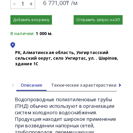
6 771,00₸ /м
+
Добавить в корзину
Отправить запрос на КП
В наличии:
1 000 м.
РК, Алматинская область, Унгиртасский
сельский округ, село Унгиртас, ул. Қ. Шәріпов,
здание 1С
Описание
Технические характеристики
Ли
Водопроводные полиэтиленовые трубы
(ПНД) обычно используют в организации
систем холодного водоснабжения.
Продукция находит широкое применение
при возведении напорных сетей,
трубопроводов, перемещающих