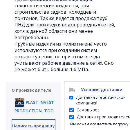
технологические жидкости, при
строительстве садков, колодцев и
понтонов. Также ведется продажа труб
ПНД для прокладки водопроводных сетей,
хотя в данной области они менее
востребованы.
Трубные изделия из полиэтилена часто
используются при создании систем
пожаротушения, но при этом всегда
учитывают рабочее давление в сетях. Оно
не может быть больше 1,6 МПа.
Условия доставки
О производителе
Доставка логистической
PLAST INVEST
компанией
Самовывоз
PRODUCTION, ТОО
Доставка производителе
Мы можем осуществить погрузку продукции своими силами на Ваш личный транспорт либ
Написать продавцу