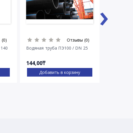
›
 (0)
Отзывы (0)
 140
Водяная труба ПЭ100 / DN 25
Водяная тр
144,00₸
263,00₸
Добавить в корзину
Доба