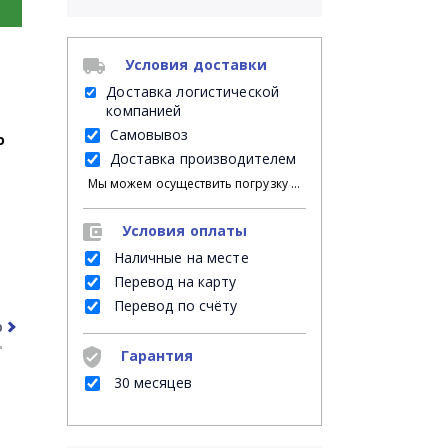
Условия доставки
Доставка логистической
компанией
Самовывоз
о
Доставка производителем
Мы можем осуществить погрузку продукции своими силами на Ваш личный транспорт либо на автомашину нанятой Вами транспортной компании; либо мы можем оказать услугу платной доставки на указанное Вами место доставки, при этом, разгрузку с автомашины в месте доставки осуществляет указанный Вами грузополучатель.
Условия оплаты
Наличные на месте
Перевод на карту
Перевод по счёту
рочее
Часто задаваемые вопросы
Гарантия
30 месяцев