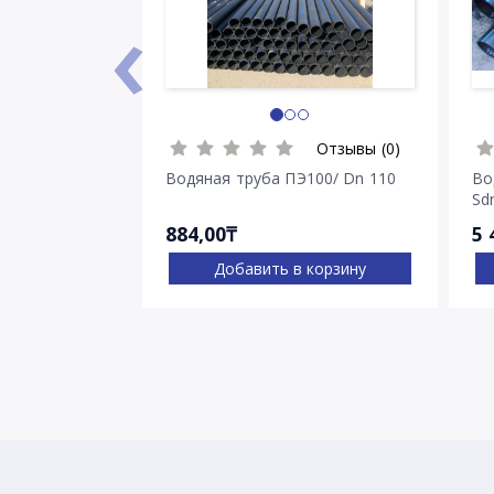
‹
Отзывы (0)
Водяная труба ПЭ100/ Dn 110
Во
Sdr
884,00₸
5 
Добавить в корзину