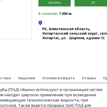
корзину
КП
В наличии:
1 000 м.
РК, Алматинская область,
Унгиртасский сельский округ, сел
Унгиртас, ул. Қ. Шәріпов, здание 1С
истики
Лицензии
Условия возврата
Отзывы
П
бы (ПНД) обычно используют в организации систем
ия находит широкое применение при возведении
еремещающих технологические жидкости, при
понтонов. Также ведется продажа труб ПНД для