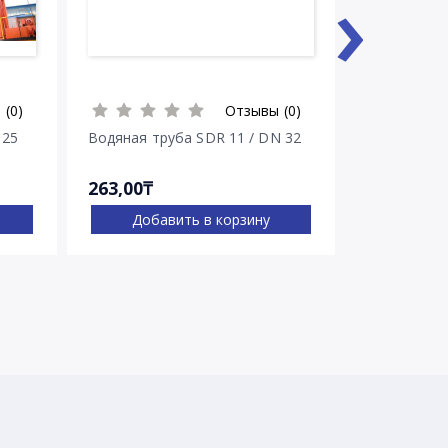
›
 (0)
Отзывы (0)
 25
Водяная труба SDR 11 / DN 32
263,00₸
269,00₸
Добавить в корзину
Доба