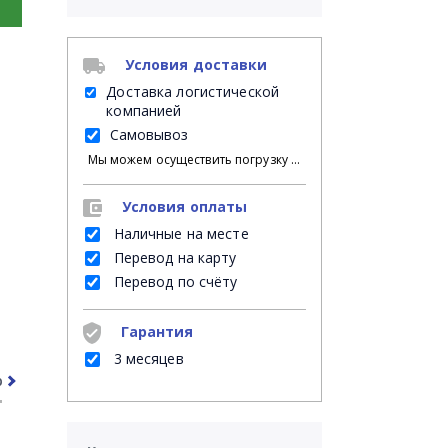
Условия доставки
Доставка логистической
компанией
Самовывоз
Мы можем осуществить погрузку продукции своими силами на Ваш личный транспорт либо на автомашину нанятой Вами транспортной компании; либо мы можем оказать услугу платной доставки на указанное Вами место доставки, при этом, разгрузку с автомашины в месте доставки осуществляет указанный Вами грузополучатель.
Условия оплаты
Наличные на месте
Перевод на карту
Перевод по счёту
Гарантия
3 месяцев
рочее
Часто задаваемые вопросы