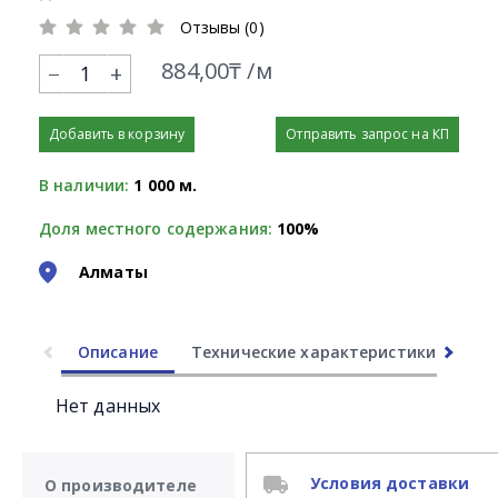
Отзывы (0)
884,00₸ /м
+
Добавить в корзину
Отправить запрос на КП
В наличии:
1 000 м.
Доля местного содержания:
100%
Алматы
Описание
Технические характеристики
Ли
Нет данных
Условия доставки
О производителе