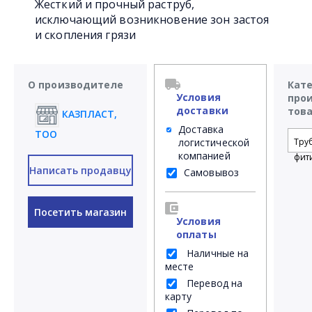
Жесткий и прочный раструб,
исключающий возникновение зон застоя
и скопления грязи
О производителе
Кат
Условия
про
доставки
тов
КАЗПЛАСТ,
Доставка
ТОО
логистической
Тру
компанией
фит
Написать продавцу
Самовывоз
Посетить магазин
Условия
оплаты
Наличные на
месте
Перевод на
карту