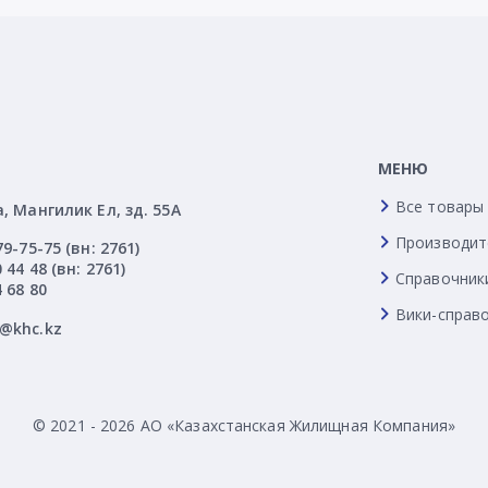
МЕНЮ
Все товары
а, Мангилик Ел, зд. 55А
Производит
79-75-75 (вн: 2761)
 44 48 (вн: 2761)
Справочник
4 68 80
Вики-справ
l@khc.kz
© 2021 - 2026 АО «Казахстанская Жилищная Компания»