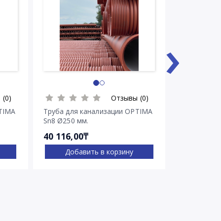
›
 (0)
Отзывы (0)
TIMA
Труба для канализации OPTIMA
Труба для 
Sn8 Ø250 мм.
Sn8 Ø315 м
40 116,00₸
60 348,00
Добавить в корзину
Доба