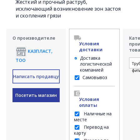
Жесткий и прочный раструб,
исключающий возникновение зон застоя
и скопления грязи
О производителе
Кат
Условия
про
доставки
тов
КАЗПЛАСТ,
Доставка
ТОО
логистической
Тру
компанией
фит
Написать продавцу
Самовывоз
Посетить магазин
Условия
оплаты
Наличные на
месте
Перевод на
карту