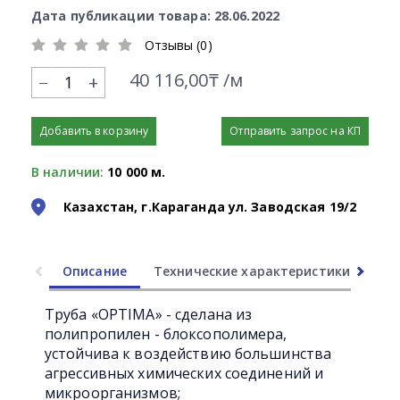
Дата публикации товара: 28.06.2022
Отзывы (0)
40 116,00₸ /м
+
Добавить в корзину
Отправить запрос на КП
В наличии:
10 000 м.
Казахстан, г.Караганда ул. Заводская 19/2
Описание
Технические характеристики
Ли
Труба «OPTIMA» - сделана из
полипропилен - блоксополимера,
устойчива к воздействию большинства
агрессивных химических соединений и
микроорганизмов;