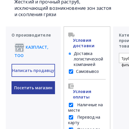
Жесткий и прочный раструб,
исключающий возникновение зон застоя
и скопления грязи
О производителе
Кат
Условия
про
доставки
тов
КАЗПЛАСТ,
Доставка
ТОО
логистической
Тру
компанией
фит
Написать продавцу
Самовывоз
Посетить магазин
Условия
оплаты
Наличные на
месте
Перевод на
карту