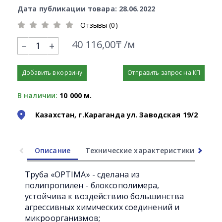
Дата публикации товара: 28.06.2022
Отзывы (0)
40 116,00₸ /м
+
Добавить в корзину
Отправить запрос на КП
В наличии:
10 000 м.
Казахстан, г.Караганда ул. Заводская 19/2
Описание
Технические характеристики
Ли
Труба «OPTIMA» - сделана из
полипропилен - блоксополимера,
устойчива к воздействию большинства
агрессивных химических соединений и
микроорганизмов;