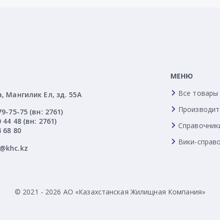
МЕНЮ
Все товары
а, Мангилик Ел, зд. 55А
Производит
79-75-75 (вн: 2761)
 44 48 (вн: 2761)
Справочник
4 68 80
Вики-справ
l@khc.kz
© 2021 - 2026 АО «Казахстанская Жилищная Компания»