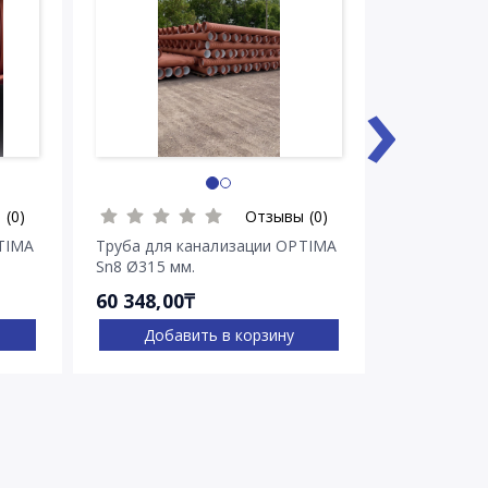
›
 (0)
Отзывы (0)
TIMA
Труба для канализации OPTIMA
Труба для 
Sn8 Ø315 мм.
Sn8 Ø400 м
60 348,00₸
85 578,00
Добавить в корзину
Доба