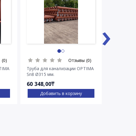
›
 (0)
Отзывы (0)
TIMA
Труба для канализации OPTIMA
Труба для 
Sn8 Ø315 мм.
Sn8 Ø400 м
60 348,00₸
85 578,00
Добавить в корзину
Доба