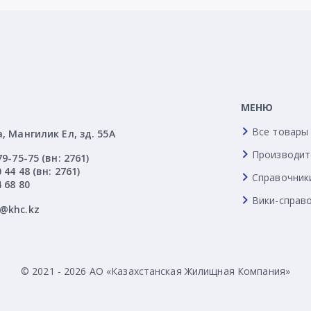
МЕНЮ
Все товары
а, Мангилик Ел, зд. 55А
Производит
79-75-75 (вн: 2761)
 44 48 (вн: 2761)
Справочник
4 68 80
Вики-справ
l@khc.kz
© 2021 - 2026 АО «Казахстанская Жилищная Компания»