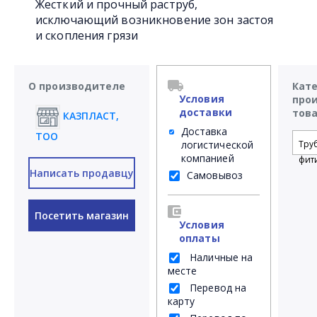
Жесткий и прочный раструб,
исключающий возникновение зон застоя
и скопления грязи
О производителе
Кат
Условия
про
доставки
тов
КАЗПЛАСТ,
Доставка
ТОО
логистической
Тру
компанией
фит
Написать продавцу
Самовывоз
Посетить магазин
Условия
оплаты
Наличные на
месте
Перевод на
карту