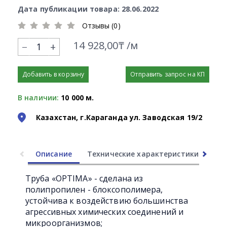
Дата публикации товара: 28.06.2022
Отзывы (0)
14 928,00₸ /м
+
Добавить в корзину
Отправить запрос на КП
В наличии:
10 000 м.
Казахстан, г.Караганда ул. Заводская 19/2
Описание
Технические характеристики
Ли
Труба «OPTIMA» - сделана из
полипропилен - блоксополимера,
устойчива к воздействию большинства
агрессивных химических соединений и
микроорганизмов;