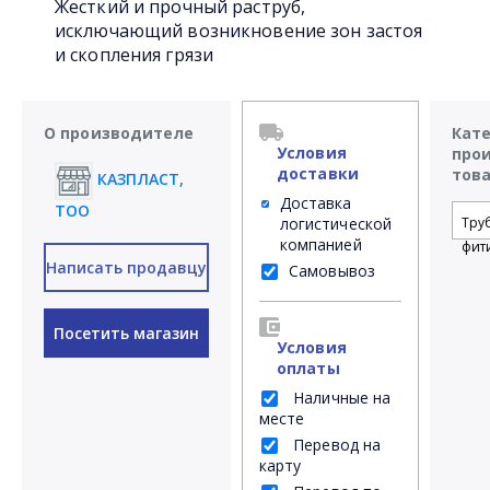
Жесткий и прочный раструб,
исключающий возникновение зон застоя
и скопления грязи
О производителе
Кат
Условия
про
доставки
тов
КАЗПЛАСТ,
Доставка
ТОО
логистической
Тру
компанией
фит
Написать продавцу
Самовывоз
Посетить магазин
Условия
оплаты
Наличные на
месте
Перевод на
карту