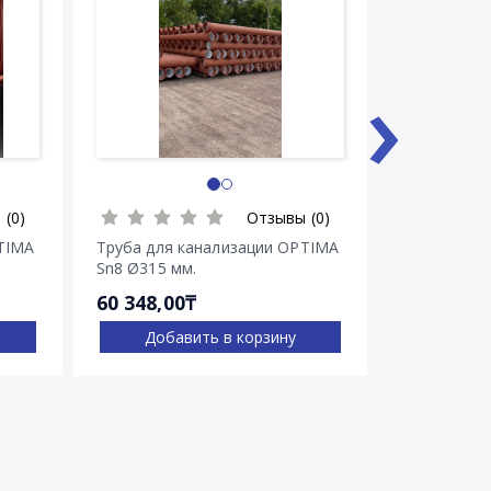
›
 (0)
Отзывы (0)
TIMA
Труба для канализации OPTIMA
Труба для 
Sn8 Ø315 мм.
Sn8 Ø400 м
60 348,00₸
85 578,00
Добавить в корзину
Доба