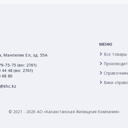
МЕНЮ
Все товары
а, Мангилик Ел, зд. 55А
Производит
79-75-75 (вн: 2761)
 44 48 (вн: 2761)
Справочник
4 68 80
Вики-справ
l@khc.kz
© 2021 - 2026 АО «Казахстанская Жилищная Компания»