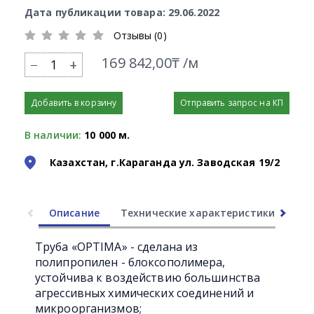
Дата публикации товара: 29.06.2022
Отзывы (0)
169 842,00₸ /м
+
Добавить в корзину
Отправить запрос на КП
В наличии:
10 000 м.
Казахстан, г.Караганда ул. Заводская 19/2
Описание
Технические характеристики
Ли
Труба «OPTIMA» - сделана из
полипропилен - блоксополимера,
устойчива к воздействию большинства
агрессивных химических соединений и
микроорганизмов;