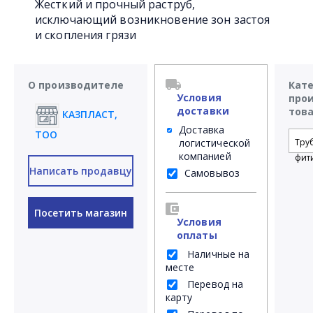
Жесткий и прочный раструб,
исключающий возникновение зон застоя
и скопления грязи
О производителе
Кат
Условия
про
доставки
тов
КАЗПЛАСТ,
Доставка
ТОО
логистической
Тру
компанией
фит
Написать продавцу
Самовывоз
Посетить магазин
Условия
оплаты
Наличные на
месте
Перевод на
карту