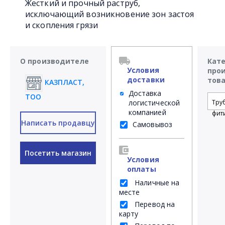
Жесткий и прочный раструб,
исключающий возникновение зон застоя
и скопления грязи
О производителе
Кат
Условия
про
доставки
тов
КАЗПЛАСТ,
Доставка
ТОО
логистической
Тру
компанией
фит
Написать продавцу
Самовывоз
Посетить магазин
Условия
оплаты
Наличные на
месте
Перевод на
карту