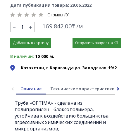
Дата публикации товара: 29.06.2022
Отзывы (0)
169 842,00₸ /м
+
Добавить в корзину
Отправить запрос на КП
В наличии:
10 000 м.
Казахстан, г.Караганда ул. Заводская 19/2
Описание
Технические характеристики
Ли
Труба «OPTIMA» - сделана из
полипропилен - блоксополимера,
устойчива к воздействию большинства
агрессивных химических соединений и
микроорганизмов;