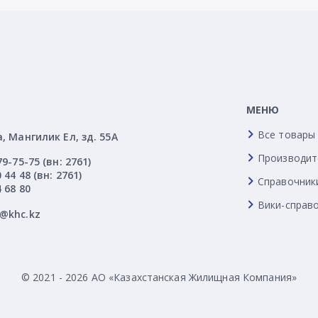
МЕНЮ
Все товары
а, Мангилик Ел, зд. 55А
Производит
79-75-75 (вн: 2761)
 44 48 (вн: 2761)
Справочник
4 68 80
Вики-справ
l@khc.kz
© 2021 - 2026 АО «Казахстанская Жилищная Компания»