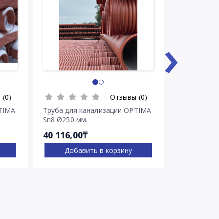
›
 (0)
Отзывы (0)
TIMA
Труба для канализации OPTIMA
Труба для 
Sn8 Ø250 мм.
Sn8 Ø315 м
40 116,00₸
60 348,00
Добавить в корзину
Доба