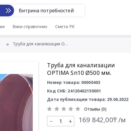
Витрина потребностей
ии
Вики-справочник
Смета РК
Труба для канализации OPTIMA Sn10 Ø500 мм.
Труба для канализации
OPTIMA Sn10 Ø500 мм.
Номер товара: 00000403
Код СНБ: 24120402150001
Дата публикации товара: 29.06.2022
Отзывы (0)
169 842,00₸ /м
+