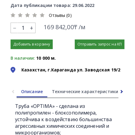
Дата публикации товара: 29.06.2022
Отзывы (0)
169 842,00₸ /м
+
Добавить в корзину
Отправить запрос на КП
В наличии:
10 000 м.
Казахстан, г.Караганда ул. Заводская 19/2
Описание
Технические характеристики
Ли
Труба «OPTIMA» - сделана из
полипропилен - блоксополимера,
устойчива к воздействию большинства
агрессивных химических соединений и
микроорганизмов;