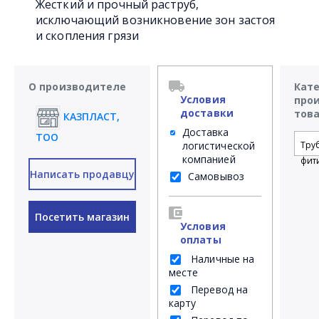
Жесткий и прочный раструб,
исключающий возникновение зон застоя
и скопления грязи
О производителе
Кат
Условия
про
доставки
тов
КАЗПЛАСТ,
Доставка
ТОО
логистической
Тру
компанией
фит
Написать продавцу
Самовывоз
Посетить магазин
Условия
оплаты
Наличные на
месте
Перевод на
карту