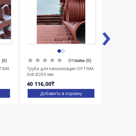
›
 (0)
Отзывы (0)
TIMA
Труба для канализации OPTIMA
Труба для 
Sn8 Ø250 мм.
Sn8 Ø315 м
40 116,00₸
60 348,00
Добавить в корзину
Доба