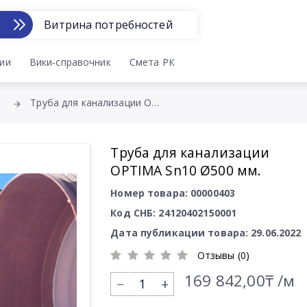
Витрина потребностей
ии
Вики-справочник
Смета РК
Труба для канализации OPTIMA Sn10 Ø500 мм.
Труба для канализации
OPTIMA Sn10 Ø500 мм.
Номер товара: 00000403
Код СНБ: 24120402150001
Дата публикации товара: 29.06.2022
Отзывы (0)
169 842,00₸ /м
+