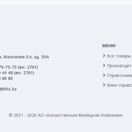
МЕНЮ
Все товары
а, Мангилик Ел, зд. 55А
Производит
79-75-75 (вн: 2761)
 44 48 (вн: 2761)
Справочник
4 68 80
Вики-справ
l@khc.kz
© 2021 - 2026 АО «Казахстанская Жилищная Компания»