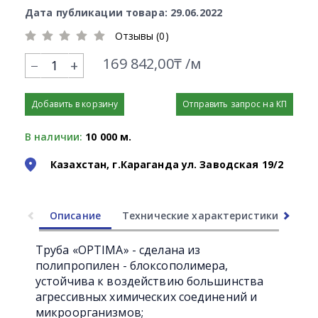
Дата публикации товара: 29.06.2022
Отзывы (0)
169 842,00₸ /м
+
Добавить в корзину
Отправить запрос на КП
В наличии:
10 000 м.
Казахстан, г.Караганда ул. Заводская 19/2
Описание
Технические характеристики
Ли
Труба «OPTIMA» - сделана из
полипропилен - блоксополимера,
устойчива к воздействию большинства
агрессивных химических соединений и
микроорганизмов;