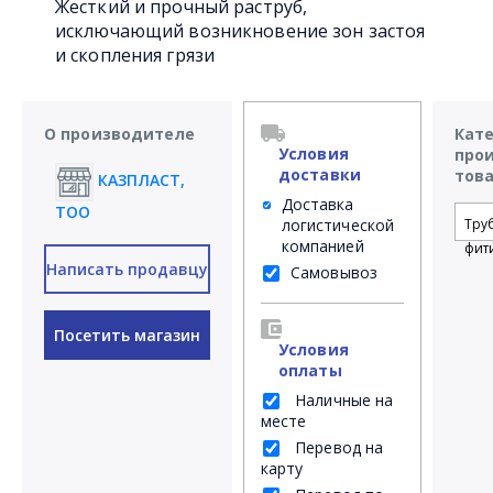
Жесткий и прочный раструб,
исключающий возникновение зон застоя
и скопления грязи
О производителе
Кат
Условия
про
доставки
тов
КАЗПЛАСТ,
Доставка
ТОО
логистической
Тру
компанией
фит
Написать продавцу
Самовывоз
Посетить магазин
Условия
оплаты
Наличные на
месте
Перевод на
карту