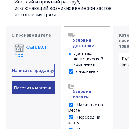
Жесткий и прочный раструб,
исключающий возникновение зон застоя
и скопления грязи
О производителе
Кат
Условия
про
доставки
тов
КАЗПЛАСТ,
Доставка
ТОО
логистической
Тру
компанией
фит
Написать продавцу
Самовывоз
Посетить магазин
Условия
оплаты
Наличные на
месте
Перевод на
карту