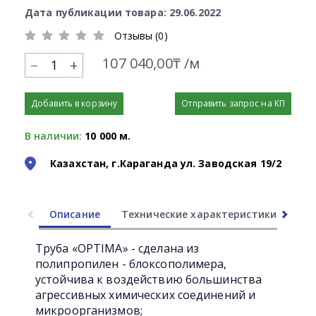
Дата публикации товара: 29.06.2022
Отзывы (0)
107 040,00₸ /м
+
Добавить в корзину
Отправить запрос на КП
В наличии:
10 000 м.
Казахстан, г.Караганда ул. Заводская 19/2
Описание
Технические характеристики
Ли
Труба «OPTIMA» - сделана из
полипропилен - блоксополимера,
устойчива к воздействию большинства
агрессивных химических соединений и
микроорганизмов;