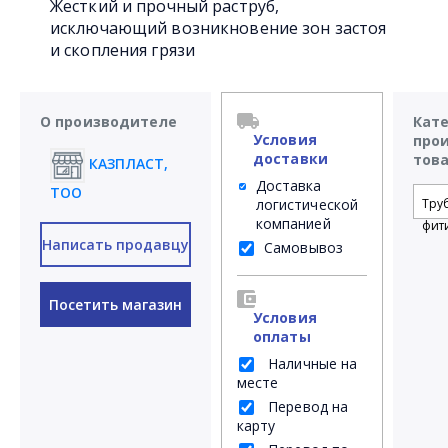
Жесткий и прочный раструб,
исключающий возникновение зон застоя
и скопления грязи
О производителе
Кат
Условия
про
доставки
тов
КАЗПЛАСТ,
Доставка
ТОО
логистической
Тру
компанией
фит
Написать продавцу
Самовывоз
Посетить магазин
Условия
оплаты
Наличные на
месте
Перевод на
карту