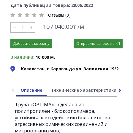
Дата публикации товара: 29.06.2022
Отзывы (0)
107 040,00₸ /м
+
Добавить в корзину
Отправить запрос на КП
В наличии:
10 000 м.
Казахстан, г.Караганда ул. Заводская 19/2
Описание
Технические характеристики
Ли
Труба «OPTIMA» - сделана из
полипропилен - блоксополимера,
устойчива к воздействию большинства
агрессивных химических соединений и
микроорганизмов;