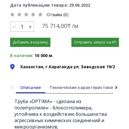
Дата публикации товара: 29.06.2022
Отзывы (0)
75 714,00₸ /м
+
Добавить в корзину
Отправить запрос на КП
В наличии:
10 000 м.
Казахстан, г.Караганда ул. Заводская 19/2
Описание
Технические характеристики
Ли
Труба «OPTIMA» - сделана из
полипропилен - блоксополимера,
устойчива к воздействию большинства
агрессивных химических соединений и
микроорганизмов;