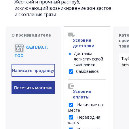
Жесткий и прочный раструб,
исключающий возникновение зон застоя
и скопления грязи
О производителе
Кат
Условия
про
доставки
тов
КАЗПЛАСТ,
Доставка
ТОО
логистической
Тру
компанией
фит
Написать продавцу
Самовывоз
Посетить магазин
Условия
оплаты
Наличные на
месте
Перевод на
карту