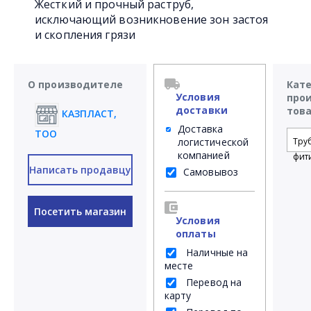
Жесткий и прочный раструб,
исключающий возникновение зон застоя
и скопления грязи
О производителе
Кат
Условия
про
доставки
тов
КАЗПЛАСТ,
Доставка
ТОО
логистической
Тру
компанией
фит
Написать продавцу
Самовывоз
Посетить магазин
Условия
оплаты
Наличные на
месте
Перевод на
карту