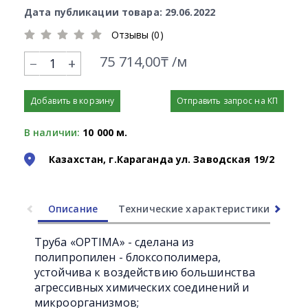
Дата публикации товара: 29.06.2022
Отзывы (0)
75 714,00₸ /м
+
Добавить в корзину
Отправить запрос на КП
В наличии:
10 000 м.
Казахстан, г.Караганда ул. Заводская 19/2
Описание
Технические характеристики
Ли
Труба «OPTIMA» - сделана из
полипропилен - блоксополимера,
устойчива к воздействию большинства
агрессивных химических соединений и
микроорганизмов;